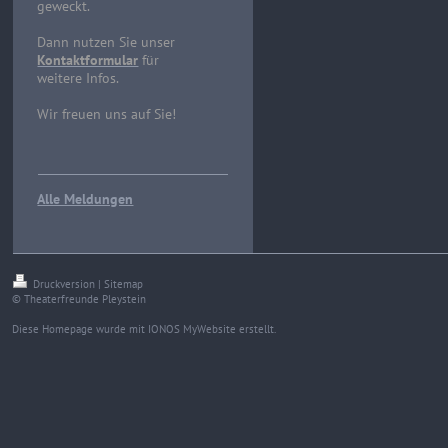
geweckt.
Dann nutzen Sie unser
Kontaktformular
für
weitere Infos.
Wir freuen uns auf Sie!
Alle Meldungen
Druckversion
|
Sitemap
© Theaterfreunde Pleystein
Diese Homepage wurde mit
IONOS MyWebsite
erstellt.