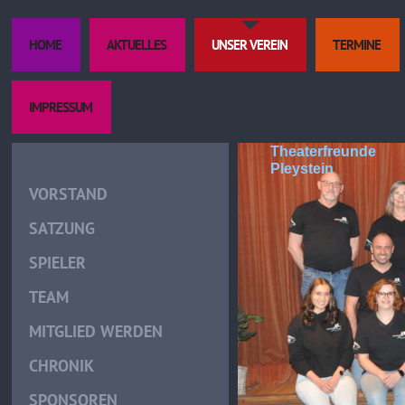
HOME
AKTUELLES
UNSER VEREIN
TERMINE
IMPRESSUM
Theaterfreunde
Pleystein
VORSTAND
SATZUNG
SPIELER
TEAM
MITGLIED WERDEN
CHRONIK
SPONSOREN