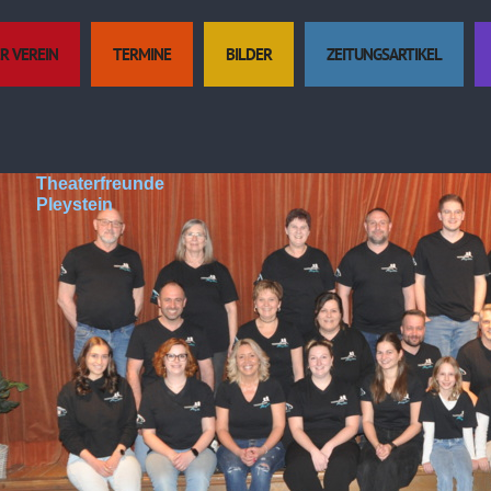
R VEREIN
TERMINE
BILDER
ZEITUNGSARTIKEL
Theaterfreunde
Pleystein