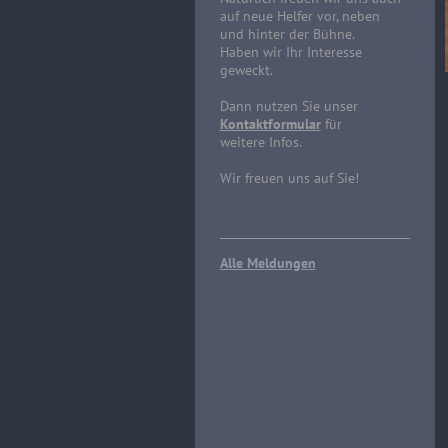
auf neue Helfer vor, neben
und hinter der Bühne.
Haben wir Ihr Interesse
geweckt.
Dann nutzen Sie unser
Kontaktformular
für
weitere Infos.
Wir freuen uns auf Sie!
Alle Meldungen