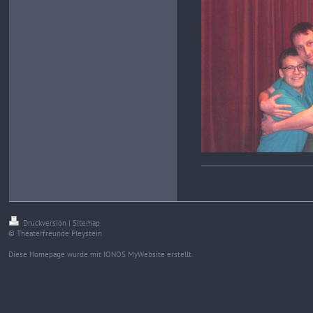
Druckversion
|
Sitemap
© Theaterfreunde Pleystein
Diese Homepage wurde mit
IONOS MyWebsite
erstellt.