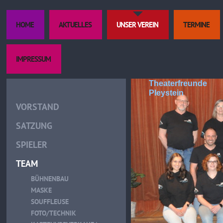
HOME
AKTUELLES
UNSER VEREIN
TERMINE
IMPRESSUM
Theaterfreunde
Pleystein
VORSTAND
SATZUNG
SPIELER
TEAM
BÜHNENBAU
MASKE
SOUFFLEUSE
FOTO/TECHNIK