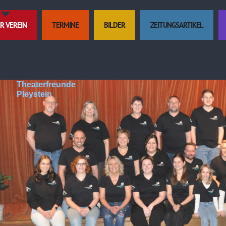
R VEREIN
TERMINE
BILDER
ZEITUNGSARTIKEL
Theaterfreunde
Pleystein