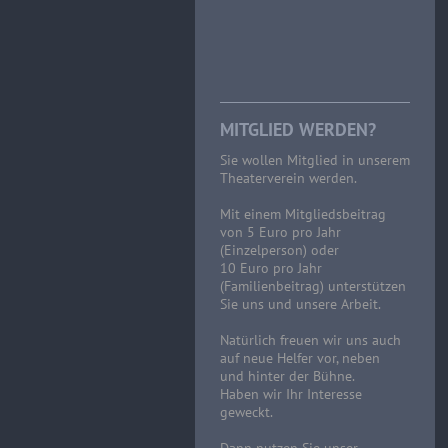
MITGLIED WERDEN?
Sie wollen Mitglied in unserem
Theaterverein werden.
Mit einem Mitgliedsbeitrag
von 5 Euro pro Jahr
(Einzelperson) oder
10 Euro pro Jahr
(Familienbeitrag) unterstützen
Sie uns und unsere Arbeit.
Natürlich freuen wir uns auch
auf neue Helfer vor, neben
und hinter der Bühne.
Haben wir Ihr Interesse
geweckt.