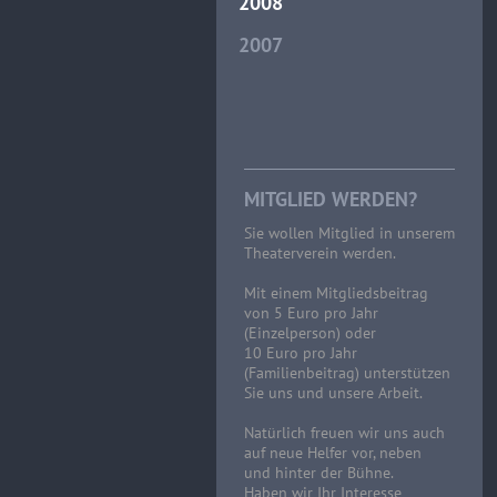
2008
2007
MITGLIED WERDEN?
Sie wollen Mitglied in unserem
Theaterverein werden.
Mit einem Mitgliedsbeitrag
von 5 Euro pro Jahr
(Einzelperson) oder
10 Euro pro Jahr
(Familienbeitrag) unterstützen
Sie uns und unsere Arbeit.
Natürlich freuen wir uns auch
auf neue Helfer vor, neben
und hinter der Bühne.
Haben wir Ihr Interesse