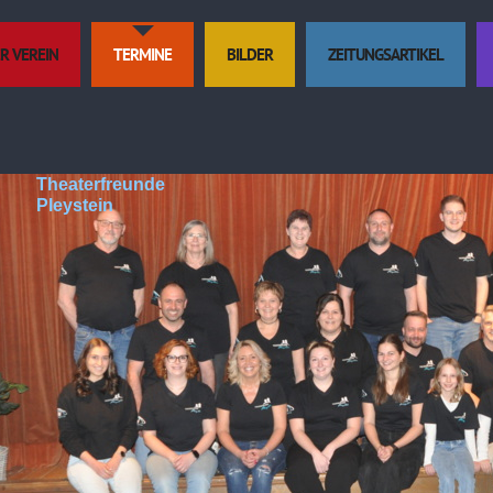
R VEREIN
TERMINE
BILDER
ZEITUNGSARTIKEL
Theaterfreunde
Pleystein