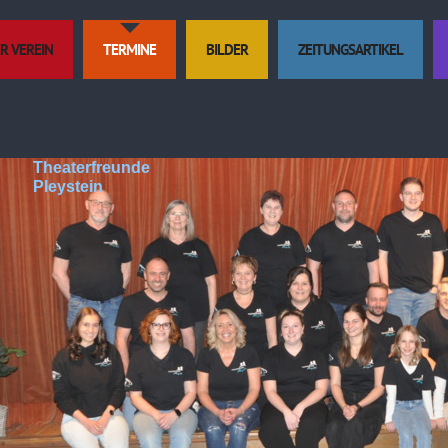
R VEREIN
TERMINE
BILDER
ZEITUNGSARTIKEL
Theaterfreunde
Pleystein