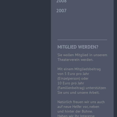
2008
2007
MITGLIED WERDEN?
Sie wollen Mitglied in unserem
Theaterverein werden.
Mit einem Mitgliedsbeitrag
von 5 Euro pro Jahr
(Einzelperson) oder
10 Euro pro Jahr
(Familienbeitrag) unterstützen
Sie uns und unsere Arbeit.
Natürlich freuen wir uns auch
auf neue Helfer vor, neben
und hinter der Bühne.
Haben wir Ihr Interesse