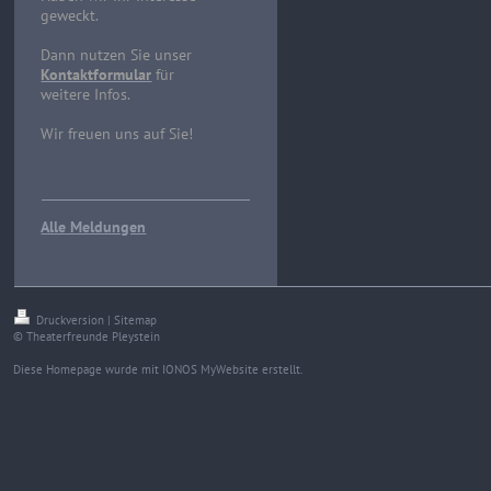
geweckt.
Dann nutzen Sie unser
Kontaktformular
für
weitere Infos.
Wir freuen uns auf Sie!
Alle Meldungen
Druckversion
|
Sitemap
© Theaterfreunde Pleystein
Diese Homepage wurde mit
IONOS MyWebsite
erstellt.