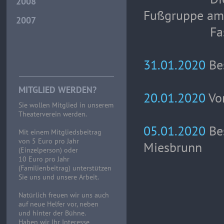
2008
Fußgruppe am 
2007
Faschingsu
31.01.2020
Be
MITGLIED WERDEN?
20.01.2020
Vo
Sie wollen Mitglied in unserem
Theaterverein werden.
05.01.2020
Be
Mit einem Mitgliedsbeitrag
von 5 Euro pro Jahr
Miesbrunn
(Einzelperson) oder
10 Euro pro Jahr
(Familienbeitrag) unterstützen
Sie uns und unsere Arbeit.
Natürlich freuen wir uns auch
auf neue Helfer vor, neben
und hinter der Bühne.
Haben wir Ihr Interesse