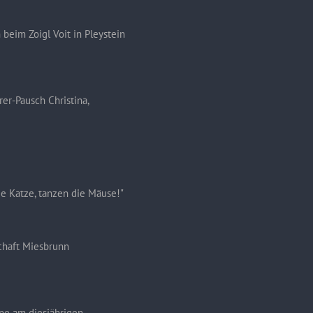
eim Zoigl Voit in Pleystein
Pausch Christina,
ie Katze, tanzen die Mäuse!"
chaft Miesbrunn
pe am diesjährigen