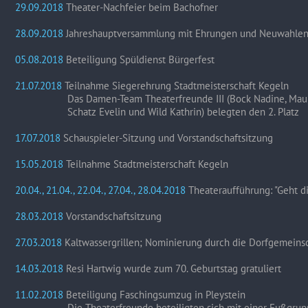
29.09.2018
Theater-Nachfeier beim Bachofner
28.09.2018
Jahreshauptversammlung mit Ehrungen und Neuwahlen b
05.08.2018
Beteiligung Spüldienst Bürgerfest
21.07.2018
Teilnahme Siegerehrung Stadtmeisterschaft Kegeln
Das Damen-Team Theaterfreunde III (Bock Nadine, Maurer-
Schatz Evelin und Wild Kathrin) belegten den 2. Platz
17.07.2018
Schauspieler-Sitzung und Vorstandschaftsitzung
15.05.2018
Teilnahme Stadtmeisterschaft Kegeln
20.04., 21.04., 22.04., 27.04., 28.04.2018
Theateraufführung: "Geht d
28.03.2018
Vorstandschaftsitzung
27.03.2018
Kaltwassergrillen; Nominierung durch die Dorfgemeins
14.03.2018
Resi Hartwig wurde zum 70. Geburtstag gratuliert
11.02.2018
Beteiligung Faschingsumzug in Pleystein
Die Theaterfreunde beteiligten sich mit einer Fußgrup