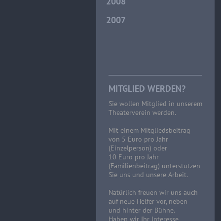
2008
2007
MITGLIED WERDEN?
Sie wollen Mitglied in unserem
Theaterverein werden.
Mit einem Mitgliedsbeitrag
von 5 Euro pro Jahr
(Einzelperson) oder
10 Euro pro Jahr
(Familienbeitrag) unterstützen
Sie uns und unsere Arbeit.
Natürlich freuen wir uns auch
auf neue Helfer vor, neben
und hinter der Bühne.
Haben wir Ihr Interesse