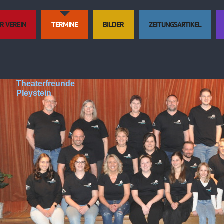
R VEREIN
TERMINE
BILDER
ZEITUNGSARTIKEL
Theaterfreunde
Pleystein